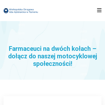
IZBA
MUZEUM FARMACJI
Farmaceuci na dwóch kołach –
dołącz do naszej motocyklowej
FARMACJA WIELKOPOLSKA
społeczności!
KOMISJE