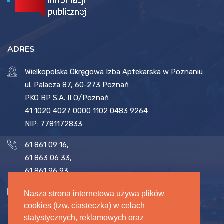
ADRES
Wielkopolska Okręgowa Izba Aptekarska w Poznaniu
ul. Palacza 87, 60-273 Poznań
PKO BP S.A. II O/Poznań
41 1020 4027 0000 1102 0483 9264
NIP: 7781172833
61 861 09 16
,
61 863 06 33
,
61 861 96 93
biuro@woia.pl
,
sekretariat@woia.pl
Nasza strona internetowa używa plików
cookies (tzw. ciasteczka) w celach
statystycznych, reklamowych oraz