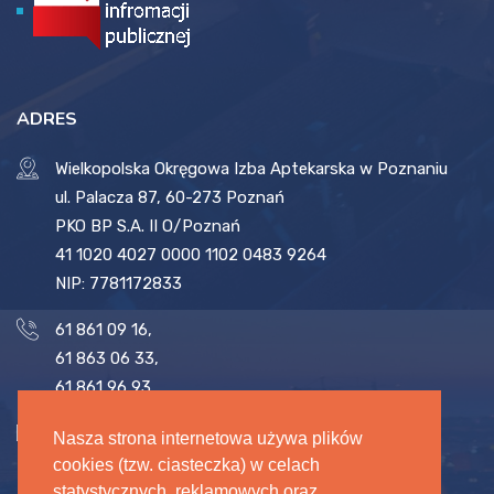
ADRES
Wielkopolska Okręgowa Izba Aptekarska w Poznaniu
ul. Palacza 87, 60-273 Poznań
PKO BP S.A. II O/Poznań
41 1020 4027 0000 1102 0483 9264
NIP: 7781172833
61 861 09 16
,
61 863 06 33
,
61 861 96 93
biuro@woia.pl
,
sekretariat@woia.pl
Nasza strona internetowa używa plików
cookies (tzw. ciasteczka) w celach
statystycznych, reklamowych oraz