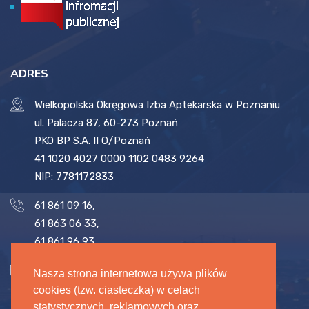
ADRES
Wielkopolska Okręgowa Izba Aptekarska w Poznaniu
ul. Palacza 87, 60-273 Poznań
PKO BP S.A. II O/Poznań
41 1020 4027 0000 1102 0483 9264
NIP: 7781172833
61 861 09 16
,
61 863 06 33
,
61 861 96 93
biuro@woia.pl
,
sekretariat@woia.pl
Nasza strona internetowa używa plików
cookies (tzw. ciasteczka) w celach
statystycznych, reklamowych oraz