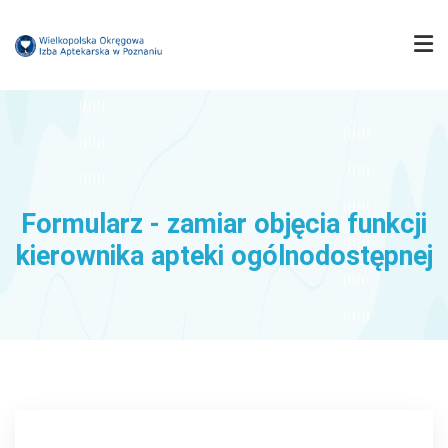
IZBA
MUZEUM FARMACJI
Formularz - zamiar objęcia funkcji
kierownika apteki ogólnodostępnej
FARMACJA WIELKOPOLSKA
KOMISJE