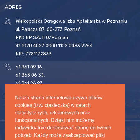
ADRES
Wielkopolska Okręgowa Izba Aptekarska w Poznaniu
ul. Palacza 87, 60-273 Poznań
PKO BP S.A. II O/Poznań
41 1020 4027 0000 1102 0483 9264
NIP: 7781172833
61 861 09 16
,
61 863 06 33
,
61 861 96 93
biuro@woia.pl
,
sekretariat@woia.pl
Nasza strona internetowa używa plików
cookies (tzw. ciasteczka) w celach
statystycznych, reklamowych oraz
funkcjonalnych. Dzięki nim możemy
indywidualnie dostosować stronę do twoich
potrzeb. Każdy może zaakceptować pliki